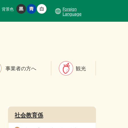
背景色
Foreign
Language
事業者の方へ
観光
社会教育係