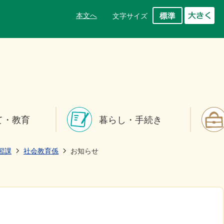
本文へ
文字サイズ
て・教育
暮らし・手続き
習課
社会教育係
お知らせ