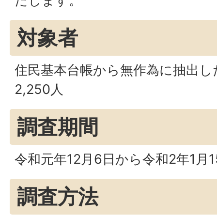
たします。
対象者
住民基本台帳から無作為に抽出し
2,250人
調査期間
令和元年12月6日から令和2年1月
調査方法