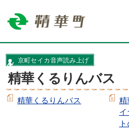
京町セイカ音声読み上げ
精華くるりんバス
精華くるりんバス
精
イ
ト