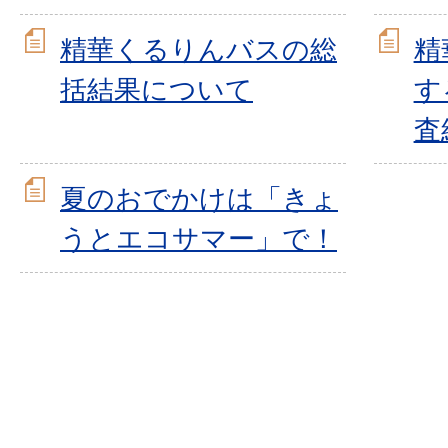
精華くるりんバスの総
精
括結果について
す
査
夏のおでかけは「きょ
うとエコサマー」で！