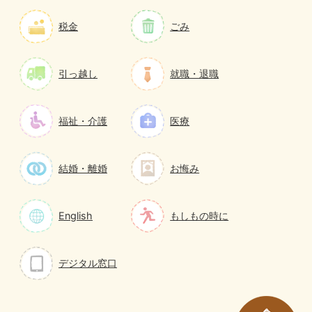
税金
ごみ
引っ越し
就職・退職
福祉・介護
医療
結婚・離婚
お悔み
English
もしもの時に
デジタル窓口