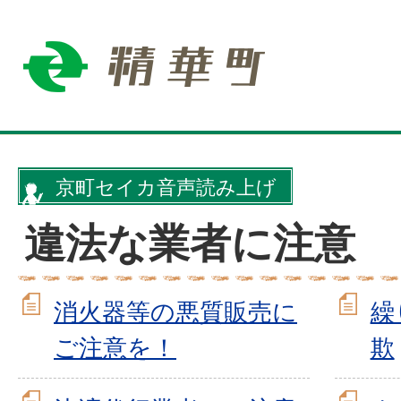
京町セイカ音声読み上げ
違法な業者に注意
消火器等の悪質販売に
繰
ご注意を！
欺